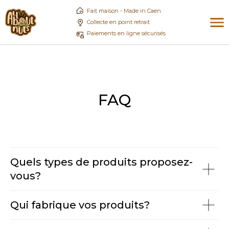
Fait maison - Made in Caen
Collecte en point retrait
Paiements en ligne sécurisés
FAQ
Qui sommes-
Conta
FAQ
nous
no
Quels types de produits proposez-
vous?
Qui fabrique vos produits?