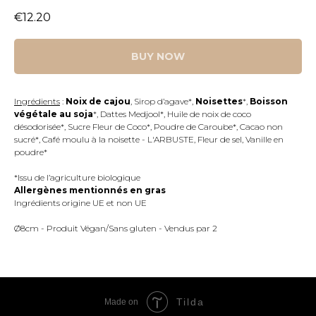
€
12.20
BUY NOW
Ingrédients
:
Noix de cajou
, Sirop d’agave*,
Noisettes
*,
Boisson
végétale au soja
*, Dattes Medjool*, Huile de noix de coco
désodorisée*, Sucre Fleur de Coco*, Poudre de Caroube*, Cacao non
sucré*, Café moulu à la noisette - L'ARBUSTE, Fleur de sel, Vanille en
poudre*
*Issu de l’agriculture biologique
Allergènes mentionnés en gras
Ingrédients origine UE et non UE
Ø8cm -
Produit Végan/Sans gluten - Vendus par 2
Tilda
Made on