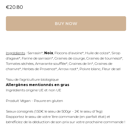
€
20.80
BUY NOW
Ingrédients
: Sarrasin*,
Noix
, Flocons d'avoine*, Huile de colza*, Sirop
d’agave*, Farine de sarrasin*, Graines de courge, Graines de tournesol*,
Tomates séchées, Amarante soufflée*, Graines de lin*, Graines de
chanvre*, Herbes de Provence*, Arrow root*, Poivre blanc, Fleur de sel
*Issu de l’agriculture biologique
Allergènes mentionnés en gras
Ingrédients origine UE et non UE
Produit Végan - Pauvre en gluten
Seaux consignés (1.50€ le seau de 500gr - 2€ le seau d'1kg)
Rapportez le seau de votre 1ère commande (en parfait état) et
bénéficiez de la déduction de son prix sur votre prochaine commande !